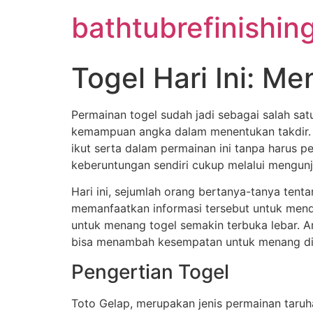
Skip
bathtubrefinishi
to
content
Togel Hari Ini: 
Permainan togel sudah jadi sebagai salah sat
kemampuan angka dalam menentukan takdir. M
ikut serta dalam permainan ini tanpa harus pe
keberuntungan sendiri cukup melalui mengunju
Hari ini, sejumlah orang bertanya-tanya ten
memanfaatkan informasi tersebut untuk menda
untuk menang togel semakin terbuka lebar. A
bisa menambah kesempatan untuk menang di pe
Pengertian Togel
Toto Gelap, merupakan jenis permainan taruh