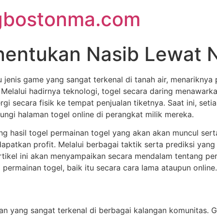
ngbostonma.com
Menentukan Nasib Lewat
u jenis game yang sangat terkenal di tanah air, menariknya
elalui hadirnya teknologi, togel secara daring menawar
rgi secara fisik ke tempat penjualan tiketnya. Saat ini, s
ngi halaman togel online di perangkat milik mereka.
tang hasil togel permainan togel yang akan akan muncul se
patkan profit. Melalui berbagai taktik serta prediksi yan
rtikel ini akan menyampaikan secara mendalam tentang perm
rmainan togel, baik itu secara cara lama ataupun online.
an yang sangat terkenal di berbagai kalangan komunitas. 