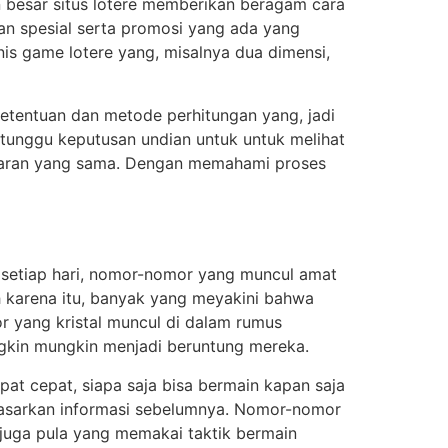
 besar situs lotere memberikan beragam cara
ran spesial serta promosi yang ada yang
is game lotere yang, misalnya dua dimensi,
tentuan dan metode perhitungan yang, jadi
 tunggu keputusan undian untuk untuk melihat
bayaran yang sama. Dengan memahami proses
 setiap hari, nomor-nomor yang muncul amat
eh karena itu, banyak yang meyakini bahwa
 yang kristal muncul di dalam rumus
ngkin mungkin menjadi beruntung mereka.
at cepat, siapa saja bisa bermain kapan saja
rdasarkan informasi sebelumnya. Nomor-nomor
 juga pula yang memakai taktik bermain